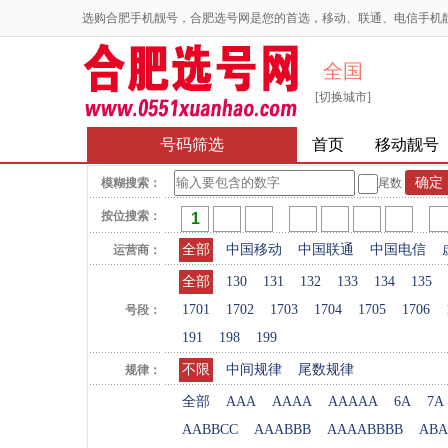
选购合肥手机靓号，合肥选号网是您的首选，移动、联通、电信手机
全国
[切换城市]
号码筛选
首页
移动靓号
模糊搜索：
尾数
按位搜索：
全部
中国移动
中国联通
中国电信
运营商：
全部
130
131
132
133
134
135
1701
1702
1703
1704
1705
1706
号段：
191
198
199
不限
中间规律
尾数规律
规律：
全部
AAA
AAAA
AAAAA
6A
7A
AABBCC
AAABBB
AAAABBBB
ABA