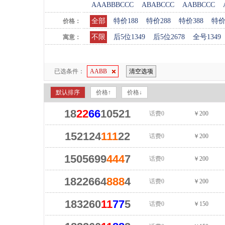
AAABBBCCC
ABABCCC
AABBCCC
全部
特价188
特价288
特价388
特价
价格：
不限
后5位1349
后5位2678
全号1349
寓意：
已选条件：
AABB
清空选项
默认排序
价格↑
价格↓
18
22
66
10521
话费0
￥200
152124
111
22
话费0
￥200
1505699
444
7
话费0
￥200
1822664
888
4
话费0
￥200
183260
11
77
5
话费0
￥150